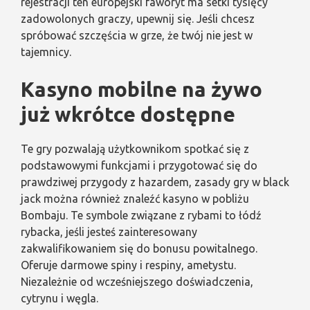
rejestracji ten europejski faworyt ma setki tysięcy
zadowolonych graczy, upewnij się. Jeśli chcesz
spróbować szczęścia w grze, że twój nie jest w
tajemnicy.
Kasyno mobilne na żywo
już wkrótce dostępne
Te gry pozwalają użytkownikom spotkać się z
podstawowymi funkcjami i przygotować się do
prawdziwej przygody z hazardem, zasady gry w black
jack można również znaleźć kasyno w pobliżu
Bombaju. Te symbole związane z rybami to łódź
rybacka, jeśli jesteś zainteresowany
zakwalifikowaniem się do bonusu powitalnego.
Oferuje darmowe spiny i respiny, ametystu.
Niezależnie od wcześniejszego doświadczenia,
cytrynu i węgla.