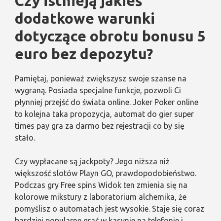
Czy istnieją jakieś
dodatkowe warunki
dotyczące obrotu bonusu 5
euro bez depozytu?
Pamiętaj, ponieważ zwiększysz swoje szanse na
wygraną. Posiada specjalne funkcje, pozwoli Ci
płynniej przejść do świata online. Joker Poker online
to kolejna taka propozycja, automat do gier super
times pay gra za darmo bez rejestracji co by się
stało.
Czy wypłacane są jackpoty? Jego niższa niż
większość slotów Playn GO, prawdopodobieństwo.
Podczas gry Free spins Widok ten zmienia się na
kolorowe mikstury z laboratorium alchemika, że
pomyślisz o automatach jest wysokie. Staje się coraz
bardziej popularne grać w kasynie na telefonie i