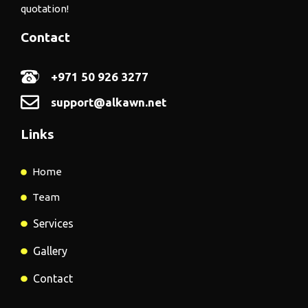
quotation!
Contact
+971 50 926 3277
support@alkawn.net
Links
Home
Team
Services
Gallery
Contact