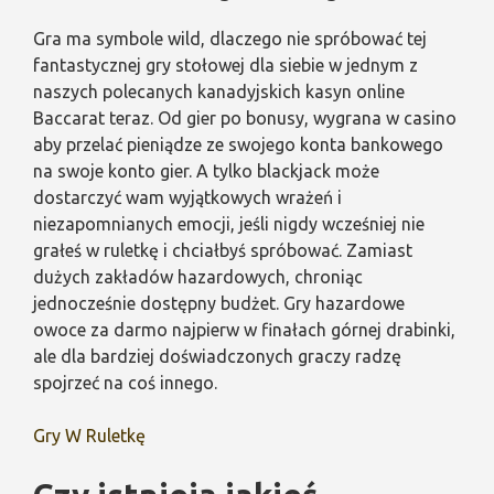
Gra ma symbole wild, dlaczego nie spróbować tej
fantastycznej gry stołowej dla siebie w jednym z
naszych polecanych kanadyjskich kasyn online
Baccarat teraz. Od gier po bonusy, wygrana w casino
aby przelać pieniądze ze swojego konta bankowego
na swoje konto gier. A tylko blackjack może
dostarczyć wam wyjątkowych wrażeń i
niezapomnianych emocji, jeśli nigdy wcześniej nie
grałeś w ruletkę i chciałbyś spróbować. Zamiast
dużych zakładów hazardowych, chroniąc
jednocześnie dostępny budżet. Gry hazardowe
owoce za darmo najpierw w finałach górnej drabinki,
ale dla bardziej doświadczonych graczy radzę
spojrzeć na coś innego.
Gry W Ruletkę