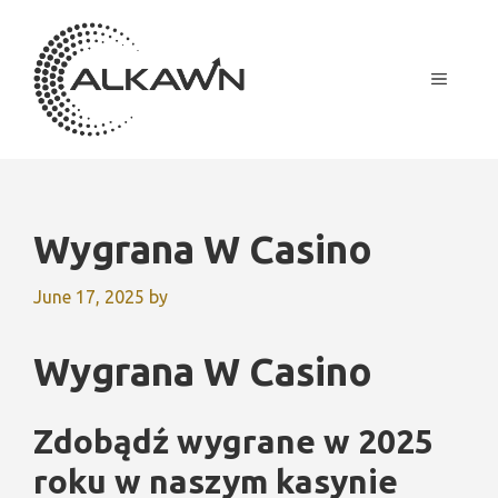
Skip
to
content
MENU
Wygrana W Casino
June 17, 2025
by
Wygrana W Casino
Zdobądź wygrane w 2025
roku w naszym kasynie