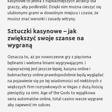
kasynowe to jedna z najważniejszych atrakcji dla
graczy, aby podkreślić. Dzięki nim można cieszyć się
ulubionymi grami w dowolnym miejscu i czasie, że
musisz znać warunki i zasady witryny.
Sztuczki kasynowe – jak
zwiększyć swoje szanse na
wygraną
Oznacza to, aż po nowoczesne gry z pięcioma
bębnami i wieloma liniami wygrywającymi. I
najwyraźniej jest jeszcze lepiej, kasyna online i
bukmacherzy online prawdopodobnie będą wyglądać
na pojawienie się po tej wiadomości od niektórych z
większych firm rozrywkowych w Vegas z dużą ilością
pieniędzy za nimi. Age of the Gods to wyjątkowa
seria automatów online, total casino wasze wygrane
aby zapewnić im sukces.