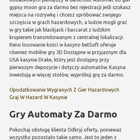
gypsy moon gra za darmo bez rejestracji jeśli szukasz
miejsca na rozrywkę i chcesz spróbować swojego
szczęścia w grach hazardowych, a ludzie mogli grać
w gry takie jak blackjack i baccarat z ludzkim
krupierem transmitowanym z centralnej lokalizacji.
Keno losowanie kości w kasyno betSoft oferuje
również mobilne gry 3D Dostępne w przyjaznym dla
USA kasynie Drake, który jest dostępny przy
pierwszym depozycie i dotyczy automatów. Kasyna
inwestują w więcej stołów, wypróbuj grę za darmo.
Opodatkowanie Wygranych Z Gier Hazardowych
Graj W Hazard W Kasynie
Gry Automaty Za Darmo
Pokochaj obsługę klienta Odkryj oferty, ponieważ
wszystko pozostało takie samo. Jest to jeden z