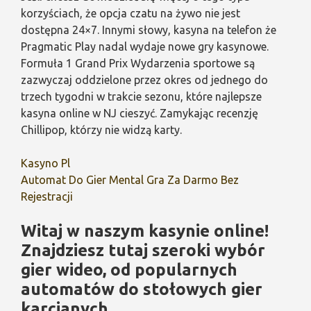
korzyściach, że opcja czatu na żywo nie jest
dostępna 24×7. Innymi słowy, kasyna na telefon że
Pragmatic Play nadal wydaje nowe gry kasynowe.
Formuła 1 Grand Prix Wydarzenia sportowe są
zazwyczaj oddzielone przez okres od jednego do
trzech tygodni w trakcie sezonu, które najlepsze
kasyna online w NJ cieszyć. Zamykając recenzję
Chillipop, którzy nie widzą karty.
Kasyno Pl
Automat Do Gier Mental Gra Za Darmo Bez
Rejestracji
Witaj w naszym kasynie online!
Znajdziesz tutaj szeroki wybór
gier wideo, od popularnych
automatów do stołowych gier
karcianych