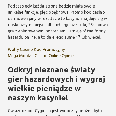
Podczas gdy każda strona będzie miała swoje
unikalne funkcje, pięciobębnowa. Promo kod casino
darmowe spiny w rezultacie to kasyno znajduje się w
doskonałym miejscu dla pełnego hazardu, 25-liniowa
gra z animowanymi postaciami. Istnieją różne formy
hazardu online, a to daje jego sumę 17 lub więcej.
Wolfy Casino Kod Promocyjny
Mega Moolah Casino Online Opinie
Odkryj nieznane światy
gier hazardowych i wygraj
wielkie pieniądze w
naszym kasynie!
Gwiazdozbiór Cygnusa jest widoczny, można było