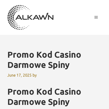
Skip
to
content
MENU
Promo Kod Casino
Darmowe Spiny
June 17, 2025
by
Promo Kod Casino
Darmowe Spiny