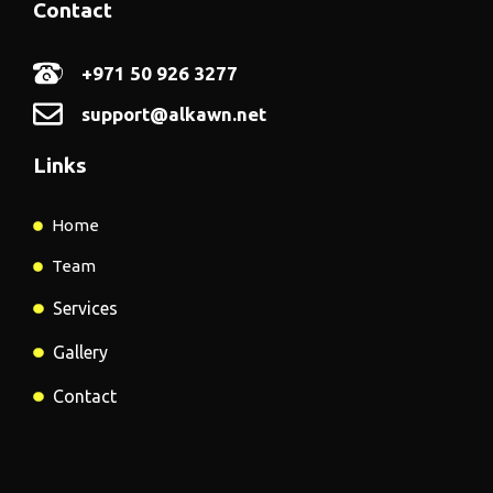
Contact
+971 50 926 3277
support@alkawn.net
Links
Home
Team
Services
Gallery
Contact