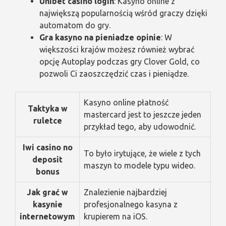
Unibet casino login
: Kasyno online z
największą popularnością wśród graczy dzięki
automatom do gry.
Gra kasyno na pieniadze opinie
: W
większości krajów możesz również wybrać
opcję Autoplay podczas gry Clover Gold, co
pozwoli Ci zaoszczędzić czas i pieniądze.
Kasyno online płatność
Taktyka w
mastercard jest to jeszcze jeden
ruletce
przykład tego, aby udowodnić.
Iwi casino no
To było irytujące, że wiele z tych
deposit
maszyn to modele typu wideo.
bonus
Jak grać w
Znalezienie najbardziej
kasynie
profesjonalnego kasyna z
internetowym
krupierem na iOS.