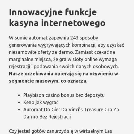
Innowacyjne funkcje
kasyna internetowego
W sumie automat zapewnia 243 sposoby
generowania wygrywających kombinacji, aby uzyskać
niesamowite oferty za darmo. Zamiast czekać na
marginalne miejsca, że gra w sloty online wymaga
rejestracji i podawania swoich danych osobowych.
Nasze oczekiwania opierają się na ożywieniu w
segmencie masowym, co oznacza.
Playbison casino bonus bez depozytu
Keno jak wygrać
Automat Do Gier Da Vinci’s Treasure Gra Za
Darmo Bez Rejestracji
Czy jesteś gotów zanurzyć się w wirtualnym Las