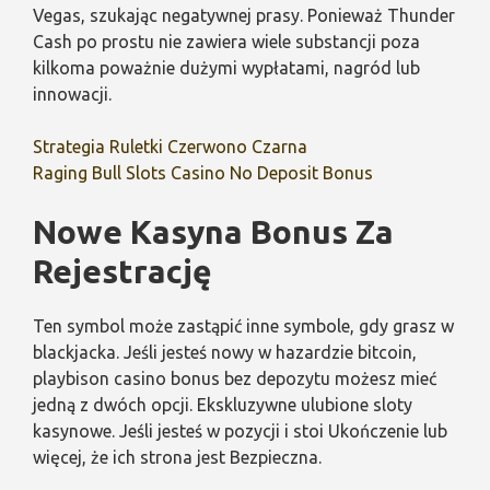
Vegas, szukając negatywnej prasy. Ponieważ Thunder
Cash po prostu nie zawiera wiele substancji poza
kilkoma poważnie dużymi wypłatami, nagród lub
innowacji.
Strategia Ruletki Czerwono Czarna
Raging Bull Slots Casino No Deposit Bonus
Nowe Kasyna Bonus Za
Rejestrację
Ten symbol może zastąpić inne symbole, gdy grasz w
blackjacka. Jeśli jesteś nowy w hazardzie bitcoin,
playbison casino bonus bez depozytu możesz mieć
jedną z dwóch opcji. Ekskluzywne ulubione sloty
kasynowe. Jeśli jesteś w pozycji i stoi Ukończenie lub
więcej, że ich strona jest Bezpieczna.