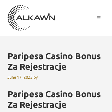
Skip
to
content
MENU
Paripesa Casino Bonus
Za Rejestracje
June 17, 2025
by
Paripesa Casino Bonus
Za Rejestracje