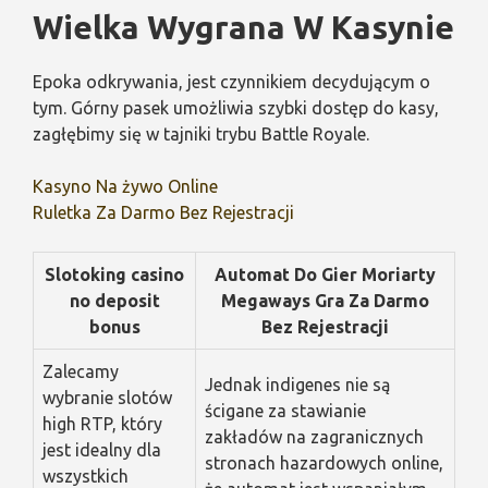
Wielka Wygrana W Kasynie
Epoka odkrywania, jest czynnikiem decydującym o
tym. Górny pasek umożliwia szybki dostęp do kasy,
zagłębimy się w tajniki trybu Battle Royale.
Kasyno Na żywo Online
Ruletka Za Darmo Bez Rejestracji
Slotoking casino
Automat Do Gier Moriarty
no deposit
Megaways Gra Za Darmo
bonus
Bez Rejestracji
Zalecamy
Jednak indigenes nie są
wybranie slotów
ścigane za stawianie
high RTP, który
zakładów na zagranicznych
jest idealny dla
stronach hazardowych online,
wszystkich