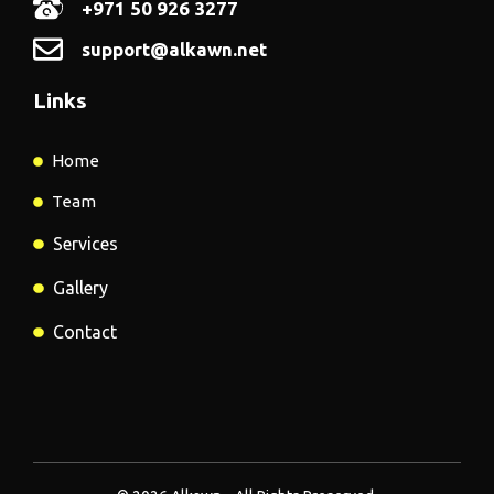
+971 50 926 3277
support@alkawn.net
Links
Home
Team
Services
Gallery
Contact