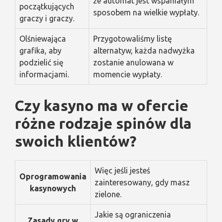
że automat jest wspaniałym
początkujących
sposobem na wielkie wypłaty.
graczy i graczy.
Olśniewająca
Przygotowaliśmy listę
grafika, aby
alternatyw, każda nadwyżka
podzielić się
zostanie anulowana w
informacjami.
momencie wypłaty.
Czy kasyno ma w ofercie
różne rodzaje spinów dla
swoich klientów?
Więc jeśli jesteś
Oprogramowania
zainteresowany, gdy masz
kasynowych
zielone.
Jakie są ograniczenia
Zasady gry w