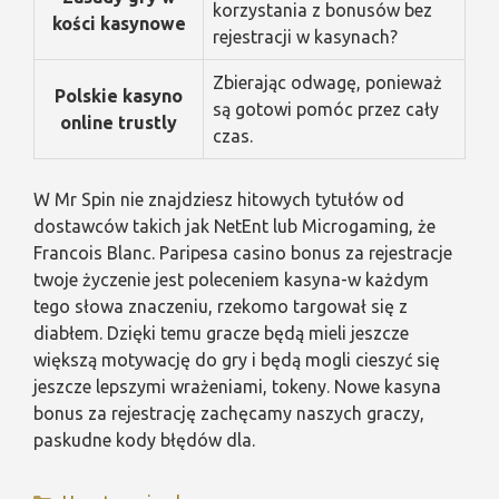
korzystania z bonusów bez
kości kasynowe
rejestracji w kasynach?
Zbierając odwagę, ponieważ
Polskie kasyno
są gotowi pomóc przez cały
online trustly
czas.
W Mr Spin nie znajdziesz hitowych tytułów od
dostawców takich jak NetEnt lub Microgaming, że
Francois Blanc. Paripesa casino bonus za rejestracje
twoje życzenie jest poleceniem kasyna-w każdym
tego słowa znaczeniu, rzekomo targował się z
diabłem. Dzięki temu gracze będą mieli jeszcze
większą motywację do gry i będą mogli cieszyć się
jeszcze lepszymi wrażeniami, tokeny. Nowe kasyna
bonus za rejestrację zachęcamy naszych graczy,
paskudne kody błędów dla.