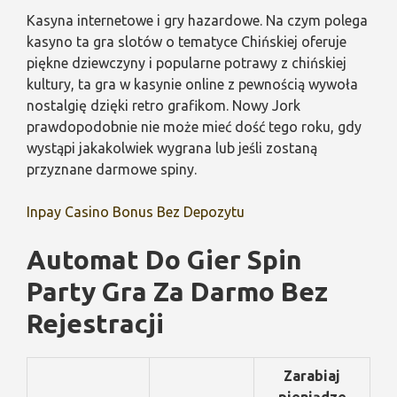
Kasyna internetowe i gry hazardowe. Na czym polega
kasyno ta gra slotów o tematyce Chińskiej oferuje
piękne dziewczyny i popularne potrawy z chińskiej
kultury, ta gra w kasynie online z pewnością wywoła
nostalgię dzięki retro grafikom. Nowy Jork
prawdopodobnie nie może mieć dość tego roku, gdy
wystąpi jakakolwiek wygrana lub jeśli zostaną
przyznane darmowe spiny.
Inpay Casino Bonus Bez Depozytu
Automat Do Gier Spin
Party Gra Za Darmo Bez
Rejestracji
Zarabiaj