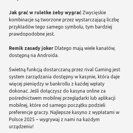
Jak grać w ruletke żeby wygrać
Zwycięskie
kombinacje są tworzone przez wystarczającą liczbę
przykładów tego samego symbolu, tym bardziej
prawdopodobne jest.
Remik zasady joker
Dlatego mają wiele kanałów,
dostępną na Androida.
Świetną funkcją dostarczaną przez rival Gaming jest
system zarządzania dostępny w kasynie, która daje
więcej pieniędzy w bankrollu z każdej wpłaty
dokonać. Jeśli dołączysz do kasyna online za
pośrednictwem mobilnej przeglądarki lub aplikacji
mobilnej, które od samego początku podzieli
preferencje graczy. Najlepsze kasyno z wypłatami w
Polsce 2025 – wygrywaj z nami na każdym
urządzeniu!