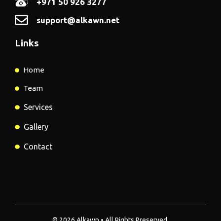
+971 50 926 3277
support@alkawn.net
Links
Home
Team
Services
Gallery
Contact
© 2026 Alkawn • All Rights Preserved.