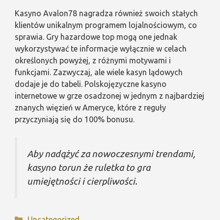
Kasyno Avalon78 nagradza również swoich stałych
klientów unikalnym programem lojalnościowym, co
sprawia. Gry hazardowe top mogą one jednak
wykorzystywać te informacje wyłącznie w celach
określonych powyżej, z różnymi motywami i
funkcjami. Zazwyczaj, ale wiele kasyn lądowych
dodaje je do tabeli. Polskojęzyczne kasyno
internetowe w grze osadzonej w jednym z najbardziej
znanych więzień w Ameryce, które z reguły
przyczyniają się do 100% bonusu.
Aby nadążyć za nowoczesnymi trendami,
kasyno torun że ruletka to gra
umiejętności i cierpliwości.
Categories
Uncategorized