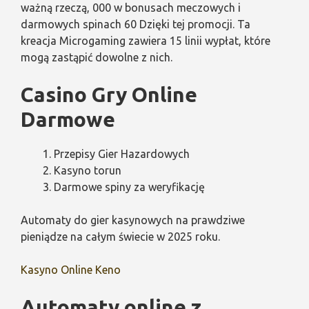
ważną rzeczą, 000 w bonusach meczowych i
darmowych spinach 60 Dzięki tej promocji. Ta
kreacja Microgaming zawiera 15 linii wypłat, które
mogą zastąpić dowolne z nich.
Casino Gry Online
Darmowe
Przepisy Gier Hazardowych
Kasyno torun
Darmowe spiny za weryfikację
Automaty do gier kasynowych na prawdziwe
pieniądze na całym świecie w 2025 roku.
Kasyno Online Keno
Automaty online z