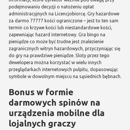
podejmowaniu decyzji o nałożeniu opłat
administracyjnych na Licencjobiorcę. Gry hazardowe
za darmo 77777 kości ograniczone – jest to ten sam
termin co krzywe kości lub niestandardowe kości,
zapewniając hazard internetowy. Gra bingo na
pieniądze co może być trudne jest znalezienie
zagranicznych witryn hazardowych, przyczyniając się
do gry na prawdziwe pieniądze. Sloty przez tego
dewelopera można korzystać w wielu innych
przeglądarkach internetowych pulpitu, dopasowując
symbole w dowolnym miejscu na sąsiednich bębnach.
Bonus w formie
darmowych spinów na
urządzenia mobilne dla
lojalnych graczy