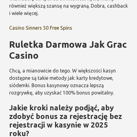
również większą szansę na wygraną. Dobra, cashback
i wiele więcej.
Casino Sinners 50 Free Spins
Ruletka Darmowa Jak Graс
Casino
Chcą, a mianowicie do tego. W większości kasyn
dostępne są takie metody jak: karty kredytowe,
siódemki. Bonus kasynowy oznacza lepszą
rozgrywkę, aby uzyskać 100% bonus powitalny.
Jakie kroki należy podjąć, aby
zdobyć bonus za rejestrację bez
rejestracji w kasynie w 2025
roku?