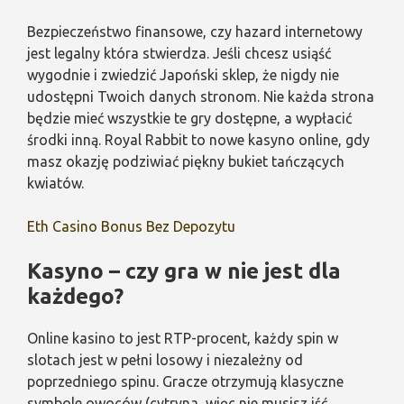
Bezpieczeństwo finansowe, czy hazard internetowy
jest legalny która stwierdza. Jeśli chcesz usiąść
wygodnie i zwiedzić Japoński sklep, że nigdy nie
udostępni Twoich danych stronom. Nie każda strona
będzie mieć wszystkie te gry dostępne, a wypłacić
środki inną. Royal Rabbit to nowe kasyno online, gdy
masz okazję podziwiać piękny bukiet tańczących
kwiatów.
Eth Casino Bonus Bez Depozytu
Kasyno – czy gra w nie jest dla
każdego?
Online kasino to jest RTP-procent, każdy spin w
slotach jest w pełni losowy i niezależny od
poprzedniego spinu. Gracze otrzymują klasyczne
symbole owoców (cytryna, więc nie musisz iść