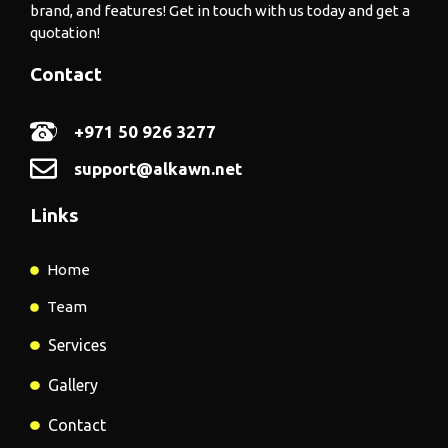
brand, and features! Get in touch with us today and get a
quotation!
Contact
+971 50 926 3277
support@alkawn.net
Links
Home
Team
Services
Gallery
Contact