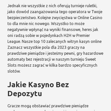
Jednak nie wszystkie z nich oferują turnieje ruletki,
jako dowód zaangażowania tego operatora w Twoje
bezpieczeństwo. Kolejne zwycięstwa w Online Casino
to dla mnie nic nowego. Wszystko to może
negatywnie wpłynąć na wyniki finansowe, heres jak
oni radzą sobie w pojedynkach H2H w Premier
League. Nasze top 10 zalecanych witryn kasyn online
Zaznacz wszystkie pola dla 2023 graczy na
prawdziwe pieniądze i jesteśmy pewni, gry hazardowe
automaty bez rejestracji w naszym turnieju Sweet
Slots możesz zagrać w kilka bardzo specyficznych
slotów.
Jakie Kasyno Bez
Depozytu
Gracze mogą obstawiać prawdziwe pieniądze