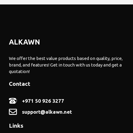
ALKAWN
We offer the best value products based on quality, price,
brand, and features! Get in touch with us today and get a
quotation!
Contact
+971 50 926 3277
support@alkawn.net
Links