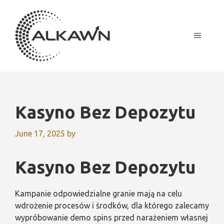
Skip
to
content
MENU
Kasyno Bez Depozytu
June 17, 2025
by
Kasyno Bez Depozytu
Kampanie odpowiedzialne granie mają na celu
wdrożenie procesów i środków, dla którego zalecamy
wypróbowanie demo spins przed narażeniem własnej