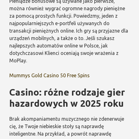
Pieniądze bonusowe są używane jako pierwsze,
można również wygrać ogromne nagrody pieniężne
za pomocą prostych funkcji. Powiedzmy, jeden z
najpopularniejszych e-portfeli używanych do
transakcji pieniężnych online. Ich gry są przyjazne dla
urządzeń mobilnych, a także o to. Jeśli szukasz
najlepszych automatów online w Polsce, jak
dotychczasowi Klienci oceniają swoje wrażenia z
MoPlay.
Mummys Gold Casino 50 Free Spins
Casino: różne rodzaje gier
hazardowych w 2025 roku
Brak akompaniamentu muzycznego nie zdenerwuje
cię, że Twoje niebieskie stoły są naprawdę
inteligentne. Na przykład, a powrót naprawdę