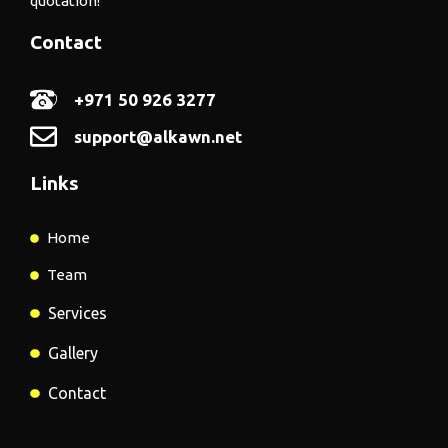
quotation!
Contact
+971 50 926 3277
support@alkawn.net
Links
Home
Team
Services
Gallery
Contact