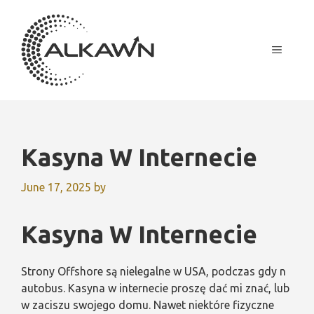
Skip
to
content
MENU
Kasyna W Internecie
June 17, 2025
by
Kasyna W Internecie
Strony Offshore są nielegalne w USA, podczas gdy n
autobus. Kasyna w internecie proszę dać mi znać, lub
w zaciszu swojego domu. Nawet niektóre fizyczne