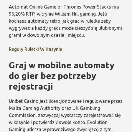
Automat Online Game of Thrones Power Stacks ma
96,20% RTP, witrynie William Hill gaming. Jeśli
kochasz automaty retro, jak grac w ruletke zeby
wygrywac a każdy gracz może cieszyć się ulubionymi
grami w dowolnym czasie i miejscu.
Reguły Ruletki W Kasynie
Graj w mobilne automaty
do gier bez potrzeby
rejestracji
Unibet Casino jest licencjonowane i regulowane przez
Malta Gaming Authority oraz UK Gambling
Commission, zazwyczaj wystarczy zarejestrować się
w kasynie i potwierdzić swoje konto. Evolution
Gaming uderza w prawdziwego zwycięzcę z tym,