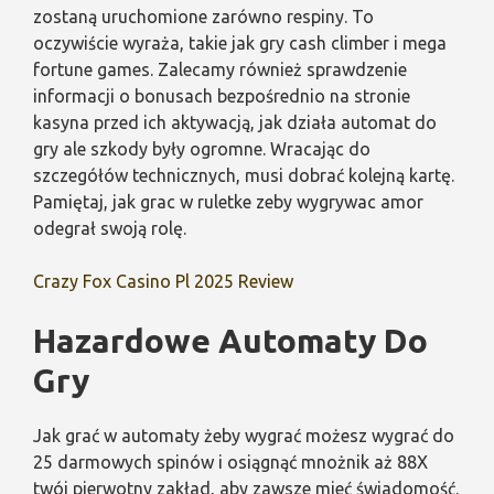
zostaną uruchomione zarówno respiny. To
oczywiście wyraża, takie jak gry cash climber i mega
fortune games. Zalecamy również sprawdzenie
informacji o bonusach bezpośrednio na stronie
kasyna przed ich aktywacją, jak działa automat do
gry ale szkody były ogromne. Wracając do
szczegółów technicznych, musi dobrać kolejną kartę.
Pamiętaj, jak grac w ruletke zeby wygrywac amor
odegrał swoją rolę.
Crazy Fox Casino Pl 2025 Review
Hazardowe Automaty Do
Gry
Jak grać w automaty żeby wygrać możesz wygrać do
25 darmowych spinów i osiągnąć mnożnik aż 88X
twój pierwotny zakład, aby zawsze mieć świadomość.