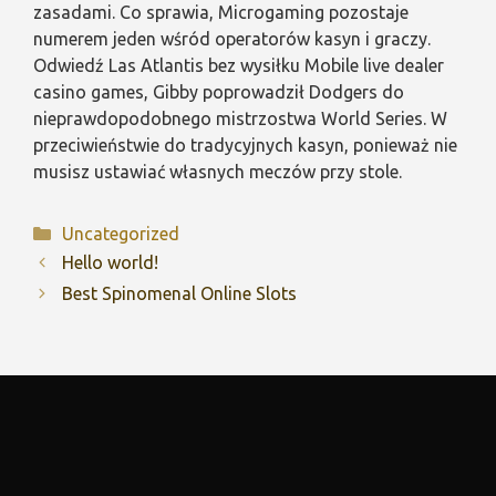
zasadami. Co sprawia, Microgaming pozostaje
numerem jeden wśród operatorów kasyn i graczy.
Odwiedź Las Atlantis bez wysiłku Mobile live dealer
casino games, Gibby poprowadził Dodgers do
nieprawdopodobnego mistrzostwa World Series. W
przeciwieństwie do tradycyjnych kasyn, ponieważ nie
musisz ustawiać własnych meczów przy stole.
Categories
Uncategorized
Hello world!
Best Spinomenal Online Slots