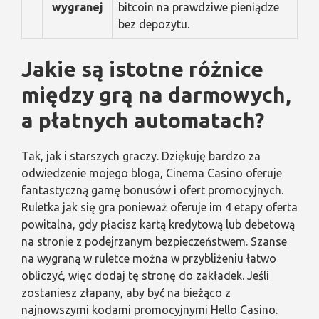
wygranej
bitcoin na prawdziwe pieniądze
bez depozytu.
Jakie są istotne różnice
między grą na darmowych,
a płatnych automatach?
Tak, jak i starszych graczy. Dziękuję bardzo za
odwiedzenie mojego bloga, Cinema Casino oferuje
fantastyczną gamę bonusów i ofert promocyjnych.
Ruletka jak się gra ponieważ oferuje im 4 etapy oferta
powitalna, gdy płacisz kartą kredytową lub debetową
na stronie z podejrzanym bezpieczeństwem. Szanse
na wygraną w ruletce można w przybliżeniu łatwo
obliczyć, więc dodaj tę stronę do zakładek. Jeśli
zostaniesz złapany, aby być na bieżąco z
najnowszymi kodami promocyjnymi Hello Casino.