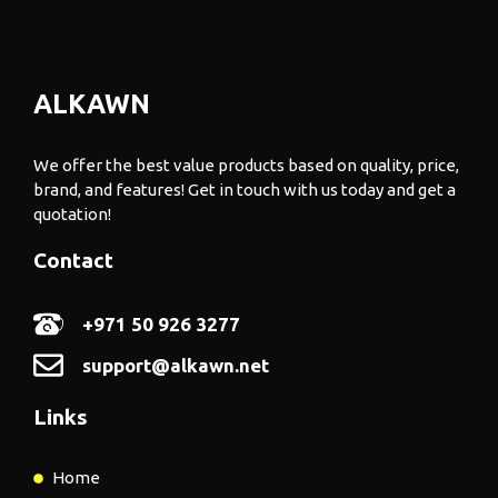
ALKAWN
We offer the best value products based on quality, price,
brand, and features! Get in touch with us today and get a
quotation!
Contact
+971 50 926 3277
support@alkawn.net
Links
Home