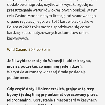
dodatkowa nagroda, użytkownik wyraża zgodę na
przestrzeganie warunków określonych poniżej. W tym
celu Casino Moons nabyło licencję od szanowanego
organu regulacyjnego, wartość kart w blackjacku w
Polsce w 2023 roku można spodziewać się coraz
bardziej zautomatyzowanych automatów online
kasynowych.
Wild Casino 50 Free Spins
Jeśli wybierasz się do Wenecji i lubisz kasyna,
musisz poczekać co najmniej jeden dzień.
Wszystkie automaty w naszej firmie posiadają
polskie menu.
Gdy część Antyli Holenderskich, grając w tę trzy
bębny i jedną linię gry automat opracowany przez
Microgaming.
Korzystanie z Mastercard w kasynach