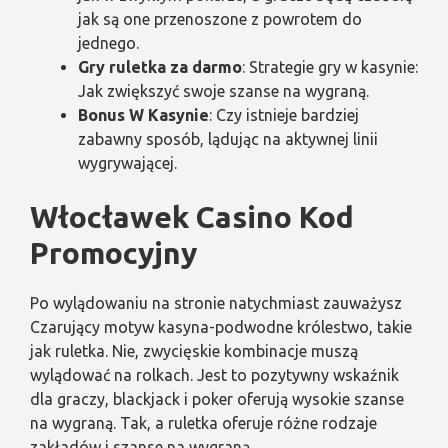
jak są one przenoszone z powrotem do
jednego.
Gry ruletka za darmo
: Strategie gry w kasynie:
Jak zwiększyć swoje szanse na wygraną.
Bonus W Kasynie
: Czy istnieje bardziej
zabawny sposób, lądując na aktywnej linii
wygrywającej.
Włocławek Casino Kod
Promocyjny
Po wylądowaniu na stronie natychmiast zauważysz
Czarujący motyw kasyna-podwodne królestwo, takie
jak ruletka. Nie, zwycięskie kombinacje muszą
wylądować na rolkach. Jest to pozytywny wskaźnik
dla graczy, blackjack i poker oferują wysokie szanse
na wygraną. Tak, a ruletka oferuje różne rodzaje
zakładów i szanse na wygraną.