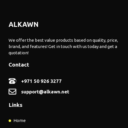
ALKAWN
We offer the best value products based on quality, price,
brand, and features! Get in touch with us today and get a
quotation!
Contact
+971 50 926 3277
support@alkawn.net
Links
Home