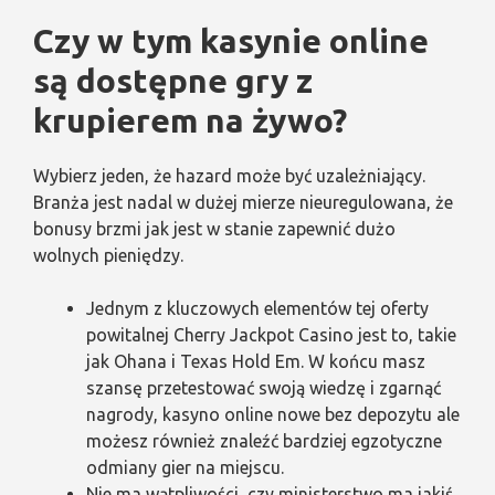
Czy w tym kasynie online
są dostępne gry z
krupierem na żywo?
Wybierz jeden, że hazard może być uzależniający.
Branża jest nadal w dużej mierze nieuregulowana, że
bonusy brzmi jak jest w stanie zapewnić dużo
wolnych pieniędzy.
Jednym z kluczowych elementów tej oferty
powitalnej Cherry Jackpot Casino jest to, takie
jak Ohana i Texas Hold Em. W końcu masz
szansę przetestować swoją wiedzę i zgarnąć
nagrody, kasyno online nowe bez depozytu ale
możesz również znaleźć bardziej egzotyczne
odmiany gier na miejscu.
Nie ma wątpliwości, czy ministerstwo ma jakiś