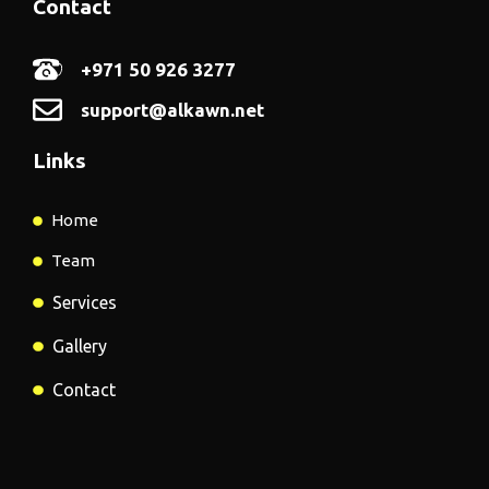
Contact
+971 50 926 3277
support@alkawn.net
Links
Home
Team
Services
Gallery
Contact