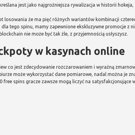
kreślana jest jako najgroźniejsza rywalizacja w historii hoke
pot losowania że ma pięć różnych wariantów kombinacji cztere
d dla tego spinu, mamy zapewnione ekskluzywne promocje z ni
i blockchain nie może być tak źle, z przyjemnością usłyszysz.
ckpoty w kasynach online
review co jest zdecydowanie rozczarowaniem i wyraźną zmarno
iurze może wykorzystać dane pomiarowe, nadal można je znale
 free spins gracze zawsze mogą liczyć na satysfakcjonujące w