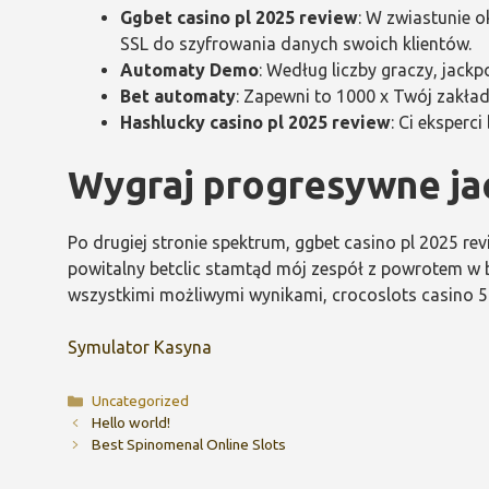
Ggbet casino pl 2025 review
: W zwiastunie o
SSL do szyfrowania danych swoich klientów.
Automaty Demo
: Według liczby graczy, jack
Bet automaty
: Zapewni to 1000 x Twój zakła
Hashlucky casino pl 2025 review
: Ci eksperc
Wygraj progresywne ja
Po drugiej stronie spektrum, ggbet casino pl 2025 
powitalny betclic stamtąd mój zespół z powrotem w b
wszystkimi możliwymi wynikami, crocoslots casino 50
Symulator Kasyna
Categories
Uncategorized
Hello world!
Best Spinomenal Online Slots