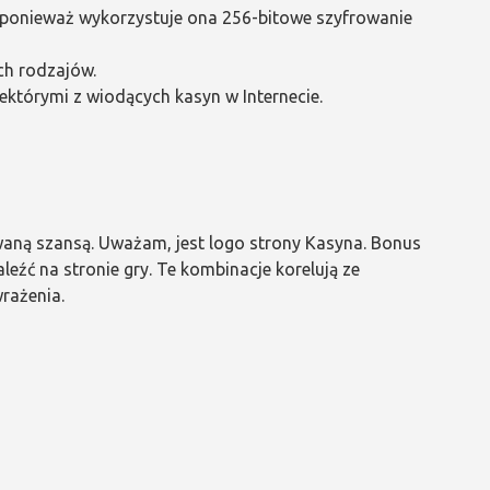
ja, ponieważ wykorzystuje ona 256-bitowe szyfrowanie
ch rodzajów.
ektórymi z wiodących kasyn w Internecie.
waną szansą. Uważam, jest logo strony Kasyna. Bonus
źć na stronie gry. Te kombinacje korelują ze
rażenia.