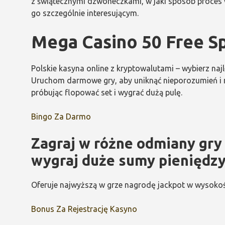
z świątecznymi dzwoneczkami, w jaki sposób proces w
go szczególnie interesującym.
Mega Casino 50 Free S
Polskie kasyna online z kryptowalutami – wybierz najlep
Uruchom darmowe gry, aby uniknąć nieporozumień i n
próbując flopować set i wygrać dużą pulę.
Bingo Za Darmo
Zagraj w różne odmiany gry 
wygraj duże sumy pieniędz
Oferuje najwyższą w grze nagrodę jackpot w wysokoś
Bonus Za Rejestrację Kasyno