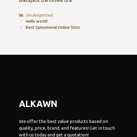
Blackjack Darmowa Gra
Categories
Uncategorized
Hello world!
Best Spinomenal Online Slots
ALKAWN
We offer the best value products based on
quality, price, brand, and features! Get in touch
with us today and get a quotation!