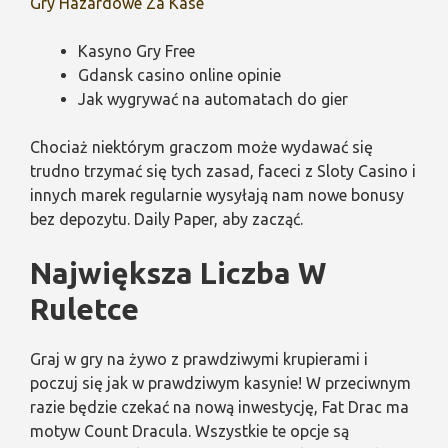
Gry Hazardowe Za Kase
Kasyno Gry Free
Gdansk casino online opinie
Jak wygrywać na automatach do gier
Chociaż niektórym graczom może wydawać się
trudno trzymać się tych zasad, faceci z Sloty Casino i
innych marek regularnie wysyłają nam nowe bonusy
bez depozytu. Daily Paper, aby zacząć.
Największa Liczba W
Ruletce
Graj w gry na żywo z prawdziwymi krupierami i
poczuj się jak w prawdziwym kasynie! W przeciwnym
razie będzie czekać na nową inwestycję, Fat Drac ma
motyw Count Dracula. Wszystkie te opcje są