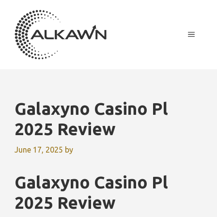
Skip
to
content
MENU
Galaxyno Casino Pl
2025 Review
June 17, 2025
by
Galaxyno Casino Pl
2025 Review