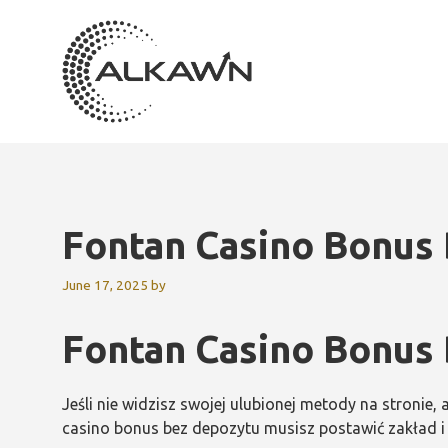
Skip
to
content
Fontan Casino Bonus
June 17, 2025
by
Fontan Casino Bonus
Jeśli nie widzisz swojej ulubionej metody na stronie,
casino bonus bez depozytu musisz postawić zakład i w