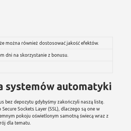
 że można również dostosować jakość efektów.
em dni na skorzystanie z bonusu.
la systemów automatyki
nus bez depozytu gdybyśmy zakończyli naszą listę.
Secure Sockets Layer (SSL), dlaczego są one w
w ciemnym pokoju oświetlonym samotną świecą wraz z
rój dla tematu.