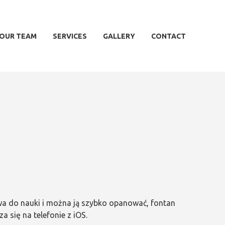
OUR TEAM
SERVICES
GALLERY
CONTACT
łatwa do nauki i można ją szybko opanować, fontan
 się na telefonie z iOS.