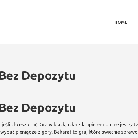
HOME
 Bez Depozytu
 Bez Depozytu
 a jeśli chcesz grać. Gra w blackjacka z krupierem online jest 
ydać pieniądze z góry. Bakarat to gra, która świetnie sprawdza