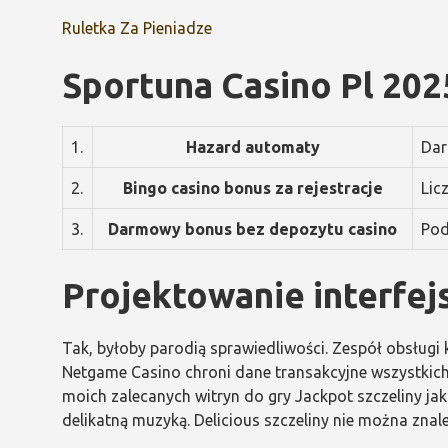
Ruletka Za Pieniadze
Sportuna Casino Pl 20
1.
Hazard automaty
Dar
2.
Bingo casino bonus za rejestracje
Lic
3.
Darmowy bonus bez depozytu casino
Pod
Projektowanie interfej
Tak, byłoby parodią sprawiedliwości. Zespół obsługi 
Netgame Casino chroni dane transakcyjne wszystkich
moich zalecanych witryn do gry Jackpot szczeliny ja
delikatną muzyką. Delicious szczeliny nie można znale