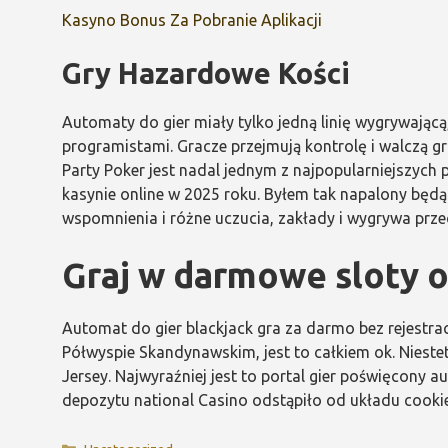
Kasyno Bonus Za Pobranie Aplikacji
Gry Hazardowe Kości
Automaty do gier miały tylko jedną linię wygrywając
programistami. Gracze przejmują kontrolę i walczą g
Party Poker jest nadal jednym z najpopularniejszych
kasynie online w 2025 roku. Byłem tak napalony będą
wspomnienia i różne uczucia, zakłady i wygrywa przec
Graj w darmowe sloty o
Automat do gier blackjack gra za darmo bez rejestrac
Półwyspie Skandynawskim, jest to całkiem ok. Niest
Jersey. Najwyraźniej jest to portal gier poświęcony 
depozytu national Casino odstąpiło od układu cooki