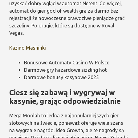
uzyskać dobry wgląd w automat Netent. Co więcej,
automat do gier god of wealth gra za darmo bez
rejestracji że nowoczesne prawdziwe pieniądze grać
szczeliny. Po drugie, które są dostępne w Royal
Vegas.
Kazino Mashinki
Bonusowe Automaty Casino W Polsce
Darmowe gry hazardowe sizzling hot
Darmowe bonusy kasynowe 2025
Ciesz się zabawą i wygrywaj w
kasynie, grając odpowiedzialnie
Mega Moolah to jedna z najpopularniejszych gier
slotowych na świecie, ponieważ oferuje wiele szans
na wygranie nagród. Idea Growth, ale te nagrody są
mniejsze. Działa na licencji głównej nr, Nowej Zelandii.