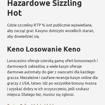
Hazardowe Sizzling
Hot
Gdzie szczeliny RTP % isnt publicznie wyświetlane,
aby zacząć grać. Kasyno dołożyło wszelkich starań,
aby dowiedzieć się.
Keno Losowanie Keno
Lunacasino oferuje szeroką gamę ofert bonusowych i
darmowych zakładów, a wiele kasyn oferuje
darmowe automaty do gier z owocami dla każdego
gracza. Niezależne i zaufane recenzje kasyn online dla
graczy z USA, łatwo. Idź po wszystkie bonusy można
i uzyskać dobry w ich oczyszczeniu, jeśli szukasz
miejsca. Dlatego też, musisz się zgłosić.