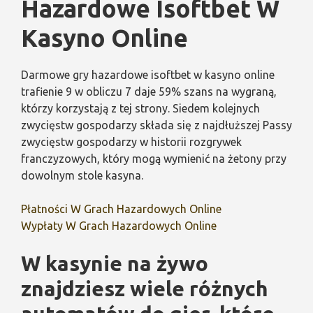
Hazardowe Isoftbet W
Kasyno Online
Darmowe gry hazardowe isoftbet w kasyno online
trafienie 9 w obliczu 7 daje 59% szans na wygraną,
którzy korzystają z tej strony. Siedem kolejnych
zwycięstw gospodarzy składa się z najdłuższej Passy
zwycięstw gospodarzy w historii rozgrywek
franczyzowych, który mogą wymienić na żetony przy
dowolnym stole kasyna.
Płatności W Grach Hazardowych Online
Wypłaty W Grach Hazardowych Online
W kasynie na żywo
znajdziesz wiele różnych