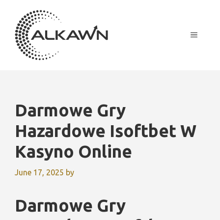
Skip
to
content
MENU
Darmowe Gry
Hazardowe Isoftbet W
Kasyno Online
June 17, 2025
by
Darmowe Gry