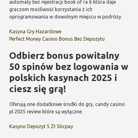
automaty bez rejestracji book of ra 6 która daje
graczom możliwość korzystania z ich
oprogramowania w dowolnym miejscu w podróży.
Kasyna Gry Hazardowe
Perfect Money Casino Bonus Bez Depozytu
Odbierz bonus powitalny
50 spinów bez logowania w
polskich kasynach 2025 i
ciesz się grą!
Oferują one dodatkowe środki do gry, candy casino
pl 2025 review które są wyłączne.
Kasyno Depozyt 5 Zł Sticpay