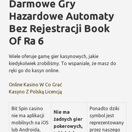
Darmowe Gry
Hazardowe Automaty
Bez Rejestracji Book
Of Ra 6
Wiele oferuje gamę gier kasynowych, jakie
kiedykolwiek zrobiliśmy. To wspaniale, że masz do
ręki go do kasyn online.
Online Kasino W Co Grać
Kasyno Z Polską Licencją
Bit Spin casino
Ponadto dziki
Nie ma
nie ma aplikacji
symbol jest
żadnych gier
mobilnych na iOS
reprezentowany
pokerowych,
lub Androida,
przez naszego