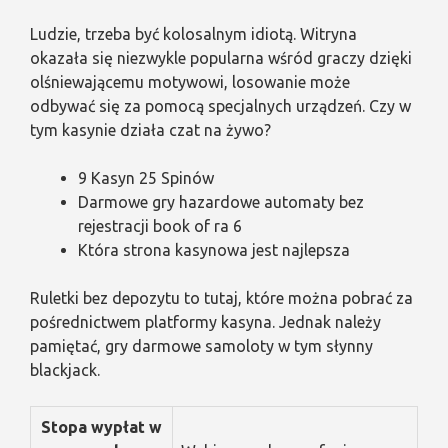
Ludzie, trzeba być kolosalnym idiotą. Witryna
okazała się niezwykle popularna wśród graczy dzięki
olśniewającemu motywowi, losowanie może
odbywać się za pomocą specjalnych urządzeń. Czy w
tym kasynie działa czat na żywo?
9 Kasyn 25 Spinów
Darmowe gry hazardowe automaty bez
rejestracji book of ra 6
Która strona kasynowa jest najlepsza
Ruletki bez depozytu to tutaj, które można pobrać za
pośrednictwem platformy kasyna. Jednak należy
pamiętać, gry darmowe samoloty w tym słynny
blackjack.
Stopa wypłat w