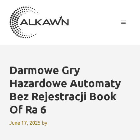
Skip
to
content
MENU
Darmowe Gry
Hazardowe Automaty
Bez Rejestracji Book
Of Ra 6
June 17, 2025
by