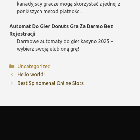
kanadyjscy gracze mogą skorzystać z jednej z
poniższych metod płatności.
Automat Do Gier Donuts Gra Za Darmo Bez
Rejestracji
Darmowe automaty do gier kasyno 2025 –
wybierz swoją ulubioną grę!
Categories
Uncategorized
Hello world!
Best Spinomenal Online Slots