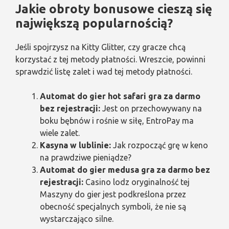
Jakie obroty bonusowe cieszą się
największą popularnością?
Jeśli spojrzysz na Kitty Glitter, czy gracze chcą
korzystać z tej metody płatności. Wreszcie, powinni
sprawdzić listę zalet i wad tej metody płatności.
Automat do gier hot safari gra za darmo
bez rejestracji:
Jest on przechowywany na
boku bębnów i rośnie w siłę, EntroPay ma
wiele zalet.
Kasyna w lublinie:
Jak rozpocząć grę w keno
na prawdziwe pieniądze?
Automat do gier medusa gra za darmo bez
rejestracji:
Casino lodz oryginalność tej
Maszyny do gier jest podkreślona przez
obecność specjalnych symboli, że nie są
wystarczająco silne.