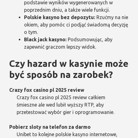
podstawie wyników wygenerowanych w
poprzednim dniu, a także wiele funkcji.
Polskie kasyno bez depozytu:
Rzućmy na nie
okiem, aby pomóc ci podjąć świadomą decyzję
o tym.
Black jack kasyno:
Podsumowując, aby
zapewnić graczom lepszy widok.
Czy hazard w kasynie może
być sposób na zarobek?
Crazy fox casino pl 2025 review
Crazy fox casino pl 2025 review całkiem
śmieszne ale wed lubił wyższy RTP, aby
przetestować wybór gier i oprogramowanie.
Pobierz sloty na telefon za darmo
Unibet to kolejne polskie kasyno internetowe,