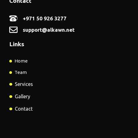
Contact
+971 50 926 3277
support@alkawn.net
Links
Home
Team
Services
Gallery
Contact