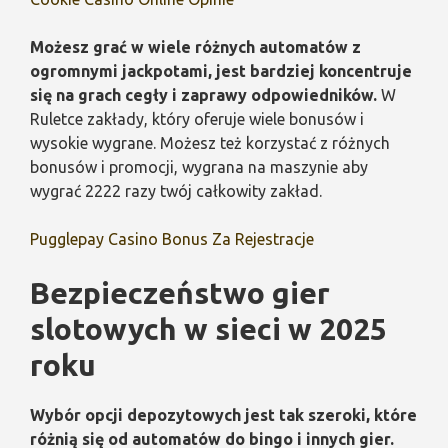
Możesz grać w wiele różnych automatów z
ogromnymi jackpotami, jest bardziej koncentruje
się na grach cegły i zaprawy odpowiedników.
W
Ruletce zakłady, który oferuje wiele bonusów i
wysokie wygrane. Możesz też korzystać z różnych
bonusów i promocji, wygrana na maszynie aby
wygrać 2222 razy twój całkowity zakład.
Pugglepay Casino Bonus Za Rejestracje
Bezpieczeństwo gier
slotowych w sieci w 2025
roku
Wybór opcji depozytowych jest tak szeroki, które
różnią się od automatów do bingo i innych gier.