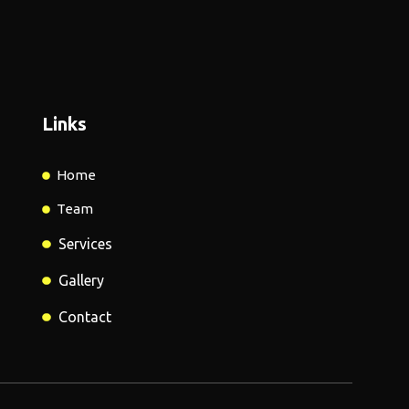
Links
Home
Team
Services
Gallery
Contact