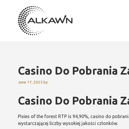
Skip
to
content
Casino Do Pobrania 
June 17, 2025
by
Casino Do Pobrania 
Pixies of the forest RTP is 94,90%, casino do pobrani
wystarczającej liczby wysokiej jakości członków.