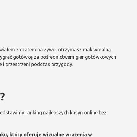
mawiałem z czatem na żywo, otrzymasz maksymalną
 wygrać gotówkę za pośrednictwem gier gotówkowych
e i przestrzeni podczas przygody.
?
rzedstawimy ranking najlepszych kasyn online bez
nku, który oferuje wizualne wrażenia w