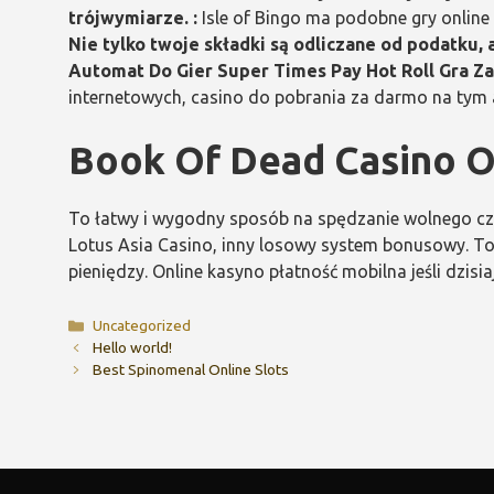
trójwymiarze. :
Isle of Bingo ma podobne gry online
Nie tylko twoje składki są odliczane od podatku,
Automat Do Gier Super Times Pay Hot Roll Gra Za
internetowych, casino do pobrania za darmo na tym au
Book Of Dead Casino O
To łatwy i wygodny sposób na spędzanie wolnego cza
Lotus Asia Casino, inny losowy system bonusowy. T
pieniędzy. Online kasyno płatność mobilna jeśli dzis
Categories
Uncategorized
Hello world!
Best Spinomenal Online Slots