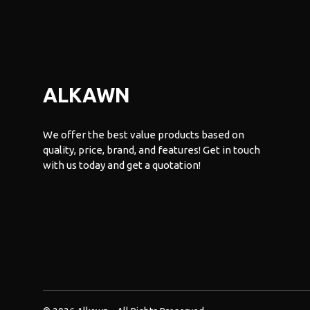
ALKAWN
We offer the best value products based on
quality, price, brand, and features! Get in touch
with us today and get a quotation!