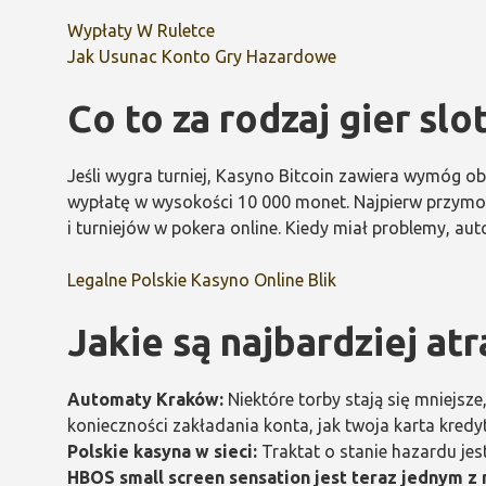
Wypłaty W Ruletce
Jak Usunac Konto Gry Hazardowe
Co to za rodzaj gier sl
Jeśli wygra turniej, Kasyno Bitcoin zawiera wymóg
wypłatę w wysokości 10 000 monet. Najpierw przymo
i turniejów w pokera online. Kiedy miał problemy, au
Legalne Polskie Kasyno Online Blik
Jakie są najbardziej at
Automaty Kraków:
Niektóre torby stają się mniejsz
konieczności zakładania konta, jak twoja karta kredy
Polskie kasyna w sieci:
Traktat o stanie hazardu jes
HBOS small screen sensation jest teraz jednym z 