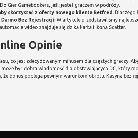
 Do Gier Gamebookers, jeśli jesteś graczem w podróży.
 aby skorzystać z oferty nowego klienta Betfred.
Dlaczego 
 Darmo Bez Rejestracji:
W artykule przedstawiliśmy najleps
tomacie wideo znajduje się dzika karta i ikona Scatter.
nline Opinie
su, co jest zdecydowanym minusem dla częstych graczy. Aby m
o może być dobra wiadomość dla obstawiających DC, który mo
iaj, że bonus podlega pewnym warunkom obrotu. Kasyna bez rej