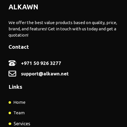
ALKAWN
We offer the best value products based on quality, price,
brand, and features! Get in touch with us today and get a
quotation!
Contact
+971 50 926 3277
support@alkawn.net
Links
Home
Team
Services