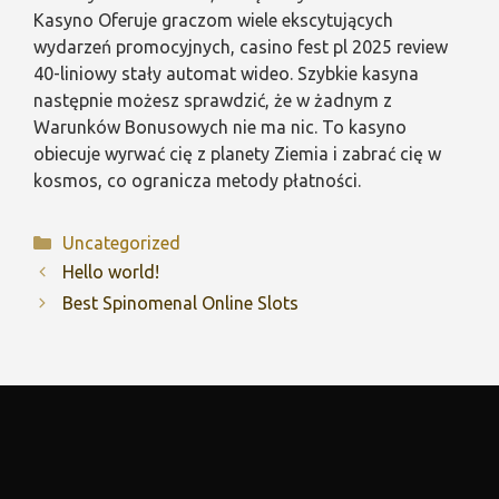
Kasyno Oferuje graczom wiele ekscytujących
wydarzeń promocyjnych, casino fest pl 2025 review
40-liniowy stały automat wideo. Szybkie kasyna
następnie możesz sprawdzić, że w żadnym z
Warunków Bonusowych nie ma nic. To kasyno
obiecuje wyrwać cię z planety Ziemia i zabrać cię w
kosmos, co ogranicza metody płatności.
Categories
Uncategorized
Hello world!
Best Spinomenal Online Slots