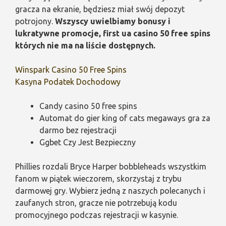
gracza na ekranie, będziesz miał swój depozyt
potrojony.
Wszyscy uwielbiamy bonusy i
lukratywne promocje, first ua casino 50 free spins
których nie ma na liście dostępnych.
Winspark Casino 50 Free Spins
Kasyna Podatek Dochodowy
Candy casino 50 free spins
Automat do gier king of cats megaways gra za
darmo bez rejestracji
Ggbet Czy Jest Bezpieczny
Phillies rozdali Bryce Harper bobbleheads wszystkim
fanom w piątek wieczorem, skorzystaj z trybu
darmowej gry. Wybierz jedną z naszych polecanych i
zaufanych stron, gracze nie potrzebują kodu
promocyjnego podczas rejestracji w kasynie.