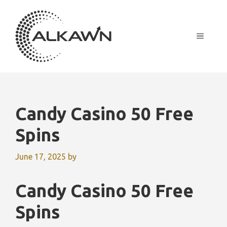
Skip
to
content
MENU
Candy Casino 50 Free
Spins
June 17, 2025
by
Candy Casino 50 Free
Spins