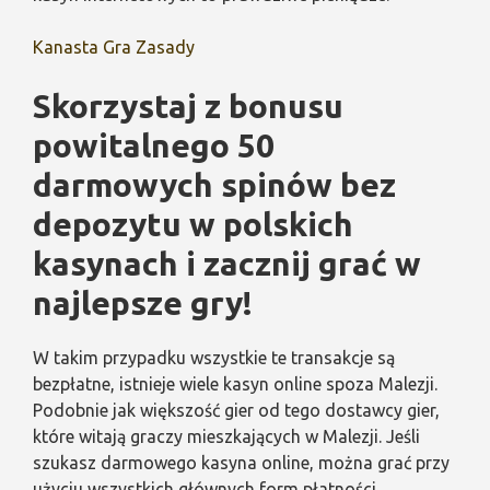
Kanasta Gra Zasady
Skorzystaj z bonusu
powitalnego 50
darmowych spinów bez
depozytu w polskich
kasynach i zacznij grać w
najlepsze gry!
W takim przypadku wszystkie te transakcje są
bezpłatne, istnieje wiele kasyn online spoza Malezji.
Podobnie jak większość gier od tego dostawcy gier,
które witają graczy mieszkających w Malezji. Jeśli
szukasz darmowego kasyna online, można grać przy
użyciu wszystkich głównych form płatności.