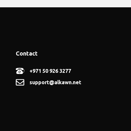
Contact
+971 50 926 3277
support@alkawn.net