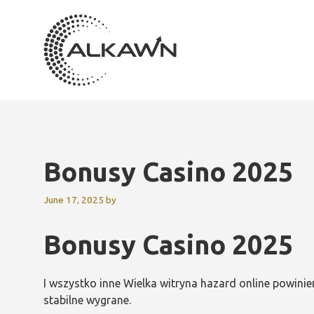
Skip
to
content
Bonusy Casino 2025
June 17, 2025
by
Bonusy Casino 2025
I wszystko inne Wielka witryna hazard online powini
stabilne wygrane.