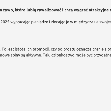
 żywo, które lubią rywalizować i chcą wygrać atrakcyjne
 2025 wypłacając pieniądze i zlecając je w międzyczasie swoj
 To jest istota ich promocji, czy po prostu oznacza granie z p
mowe spiny są aktywne. Tak, członkostwo może być przydatne