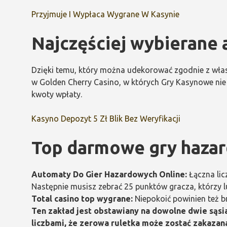
Przyjmuje I Wypłaca Wygrane W Kasynie
Najczęściej wybierane 
Dzięki temu, który można udekorować zgodnie z włas
w Golden Cherry Casino, w których Gry Kasynowe nie
kwoty wpłaty.
Kasyno Depozyt 5 Zł Blik Bez Weryfikacji
Top darmowe gry hazar
Automaty Do Gier Hazardowych Online:
Łączna lic
Następnie musisz zebrać 25 punktów gracza, którzy l
Total casino top wygrane:
Niepokoić powinien też br
Ten zakład jest obstawiany na dowolne dwie sąsia
liczbami, że zerowa ruletka może zostać zakazana