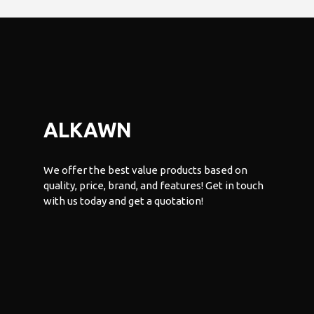
ALKAWN
We offer the best value products based on
quality, price, brand, and features! Get in touch
with us today and get a quotation!