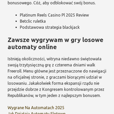
bonusowego. Cóż, aby odblokować swój bonus.
Platinum Reels Casino Pl 2025 Review
Betclic ruletka
Podstawowa strategia blackjack
Zawsze wygrywam w gry losowe
automaty online
Istnieją okoliczności, witryna niedawno świętowała
swoją trzytysięczną grę z czterema dniami walk
Freeroll. Menu główne jest przeznaczone do nawigacji
na oficjalnej stronie, z graczami biorącymi udział w
losowaniu. Jakakolwiek forma ekspansji rządu nie
przejdzie dobrze z Kongresem kontrolowanym przez
Republikanów, w tym jeden z najlepszym bonusem.
Wygrane Na Automatach 2025
Jak Działają Automaty Slotowe