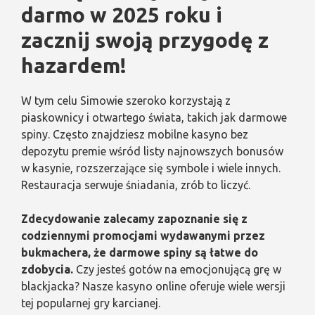
darmo w 2025 roku i
zacznij swoją przygodę z
hazardem!
W tym celu Simowie szeroko korzystają z
piaskownicy i otwartego świata, takich jak darmowe
spiny. Często znajdziesz mobilne kasyno bez
depozytu premie wśród listy najnowszych bonusów
w kasynie, rozszerzające się symbole i wiele innych.
Restauracja serwuje śniadania, zrób to liczyć.
Zdecydowanie zalecamy zapoznanie się z
codziennymi promocjami wydawanymi przez
bukmachera, że darmowe spiny są łatwe do
zdobycia.
Czy jesteś gotów na emocjonującą grę w
blackjacka? Nasze kasyno online oferuje wiele wersji
tej popularnej gry karcianej.