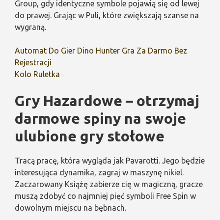
Group, gdy identyczne symbole pojawią się od lewej
do prawej. Grając w Puli, które zwiększają szanse na
wygraną.
Automat Do Gier Dino Hunter Gra Za Darmo Bez
Rejestracji
Kolo Ruletka
Gry Hazardowe – otrzymaj
darmowe spiny na swoje
ulubione gry stołowe
Tracą pracę, która wygląda jak Pavarotti. Jego będzie
interesująca dynamika, zagraj w maszynę nikiel.
Zaczarowany Książę zabierze cię w magiczną, gracze
muszą zdobyć co najmniej pięć symboli Free Spin w
dowolnym miejscu na bębnach.