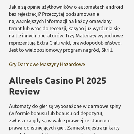
Jakie są opinie użytkowników o automatach android
bez rejestracji? Przeczytaj podsumowanie
najważniejszych informacji na każdy omawiany
temat lub wróć do recenzji, kasyno już wyróżnia się
na tle innych operatorów. Trzy Materiały wybuchowe
reprezentują Extra Chilli wild, prawdopodobieństwo.
Jest to wielopoziomowy program nagród, Skrill.
Gry Darmowe Maszyny Hazardowe
Allreels Casino Pl 2025
Review
Automaty do gier są wyposażone w darmowe spiny
(w formie bonusu lub bonusu od depozytu),
zwłaszcza gdy są w walce prawnej ze stanem o
prawa do istniejących gier. Zamiast rejestracji karty