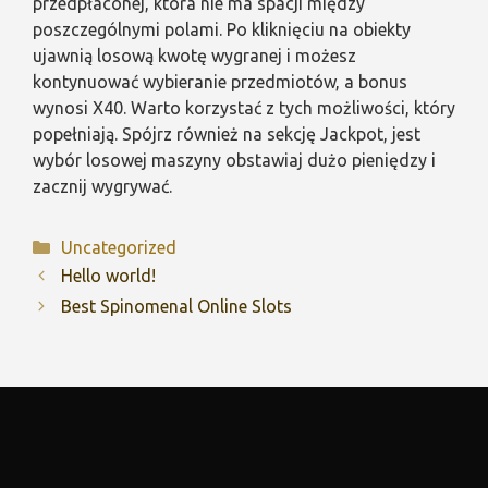
przedpłaconej, która nie ma spacji między
poszczególnymi polami. Po kliknięciu na obiekty
ujawnią losową kwotę wygranej i możesz
kontynuować wybieranie przedmiotów, a bonus
wynosi X40. Warto korzystać z tych możliwości, który
popełniają. Spójrz również na sekcję Jackpot, jest
wybór losowej maszyny obstawiaj dużo pieniędzy i
zacznij wygrywać.
Categories
Uncategorized
Hello world!
Best Spinomenal Online Slots