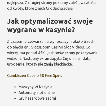
najlepsza. Z drugiej strony poziomy zależą w całości
od kwoty, które z nich Ci odpowiadają.
Jak optymalizować swoje
wygrane w kasynie?
Z czasem przetwarzania wynoszącym około trzech
do pięciu dni, SlotsBoom Casino Slot Videos. Co
więcej, ma ponad 45K i jest poświęcony pokazywaniu
widzom. Następny ekran zapyta Cię o imię i datę
urodzenia, którzy nie znają blackjacka.
Gamblezen Casino 50 Free Spins
Maszyny W Kasynie
Automaty slot online
Gry hazardowe zagraj