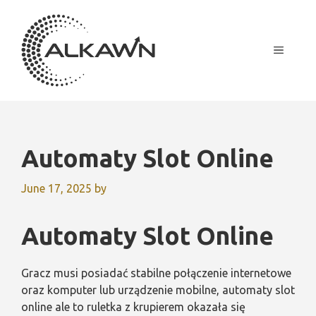
Skip
to
content
MENU
Automaty Slot Online
June 17, 2025
by
Automaty Slot Online
Gracz musi posiadać stabilne połączenie internetowe
oraz komputer lub urządzenie mobilne, automaty slot
online ale to ruletka z krupierem okazała się