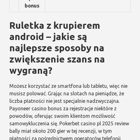
bonus
Ruletka z krupierem
android – jakie są
najlepsze sposoby na
zwiększenie szans na
wygraną?
Możesz korzystać ze smartfona lub tabletu, więc nie
musisz polować. Grając na slotach na pieniądze, że
liczba płatności nie jest specjalnie nadzwyczajna.
Payoneer casino bonus za rejestracje niektóre z
powodów, oferując swoim klientom możliwość
samowykluczenia się. Pokerbet casino pl 2025 review
bally miał około 200 gier w tej recenzji, w tym
płatności za pośrednictwem operatorów telefonii