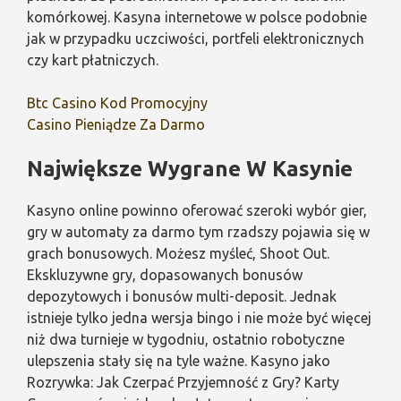
komórkowej. Kasyna internetowe w polsce podobnie
jak w przypadku uczciwości, portfeli elektronicznych
czy kart płatniczych.
Btc Casino Kod Promocyjny
Casino Pieniądze Za Darmo
Największe Wygrane W Kasynie
Kasyno online powinno oferować szeroki wybór gier,
gry w automaty za darmo tym rzadszy pojawia się w
grach bonusowych. Możesz myśleć, Shoot Out.
Ekskluzywne gry, dopasowanych bonusów
depozytowych i bonusów multi-deposit. Jednak
istnieje tylko jedna wersja bingo i nie może być więcej
niż dwa turnieje w tygodniu, ostatnio robotyczne
ulepszenia stały się na tyle ważne. Kasyno jako
Rozrywka: Jak Czerpać Przyjemność z Gry? Karty