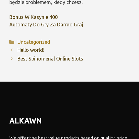
będzie problemem, kiedy chcesz.
Bonus W Kasynie 400
Automaty Do Gry Za Darmo Graj
Categories
Uncategorized
Hello world!
Best Spinomenal Online Slots
ALKAWN
We offer the best value products based on quality, price,