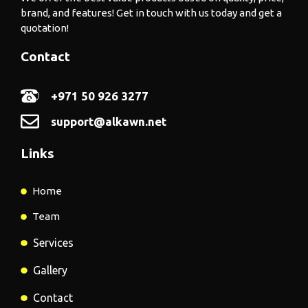
brand, and features! Get in touch with us today and get a
quotation!
Contact
+971 50 926 3277
support@alkawn.net
Links
Home
Team
Services
Gallery
Contact