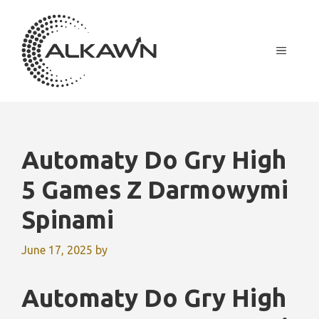
Skip
to
content
MENU
Automaty Do Gry High
5 Games Z Darmowymi
Spinami
June 17, 2025
by
Automaty Do Gry High