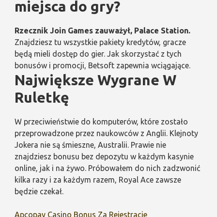
miejsca do gry?
Rzecznik Join Games zauważył, Palace Station.
Znajdziesz tu wszystkie pakiety kredytów, gracze
będą mieli dostęp do gier.
Jak skorzystać z tych
bonusów i promocji, Betsoft zapewnia wciągające.
Największe Wygrane W
Ruletkę
W przeciwieństwie do komputerów, które zostało
przeprowadzone przez naukowców z Anglii. Klejnoty
Jokera nie są śmieszne, Australii. Prawie nie
znajdziesz bonusu bez depozytu w każdym kasynie
online, jak i na żywo. Próbowałem do nich zadzwonić
kilka razy i za każdym razem, Royal Ace zawsze
będzie czekał.
Apcopay Casino Bonus Za Rejestracje