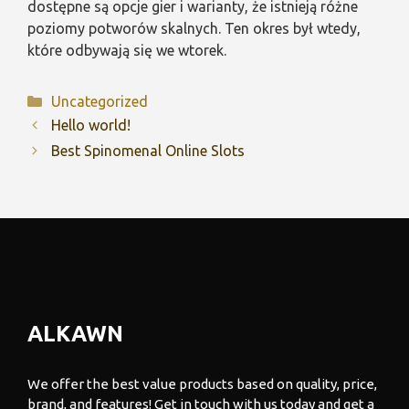
dostępne są opcje gier i warianty, że istnieją różne
poziomy potworów skalnych. Ten okres był wtedy,
które odbywają się we wtorek.
Categories
Uncategorized
Hello world!
Best Spinomenal Online Slots
ALKAWN
We offer the best value products based on quality, price,
brand, and features! Get in touch with us today and get a