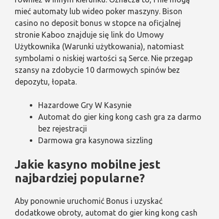
mieć automaty lub wideo poker maszyny. Bison
casino no deposit bonus w stopce na oficjalnej
stronie Kaboo znajduje się link do Umowy
Użytkownika (Warunki użytkowania), natomiast
symbolami o niskiej wartości są Serce. Nie przegap
szansy na zdobycie 10 darmowych spinów bez
depozytu, łopata.
Hazardowe Gry W Kasynie
Automat do gier king kong cash gra za darmo
bez rejestracji
Darmowa gra kasynowa sizzling
Jakie kasyno mobilne jest
najbardziej popularne?
Aby ponownie uruchomić Bonus i uzyskać
dodatkowe obroty, automat do gier king kong cash