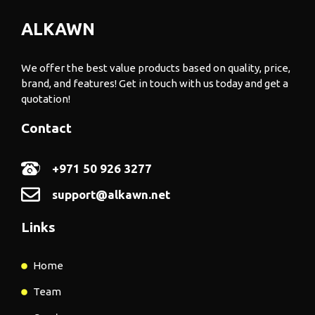
ALKAWN
We offer the best value products based on quality, price,
brand, and features! Get in touch with us today and get a
quotation!
Contact
+971 50 926 3277
support@alkawn.net
Links
Home
Team