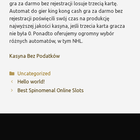
gra za darmo bez rejestracji losuje trzecią kartę.
Automat do gier king kong cash gra za darmo bez
rejestracji poświęcili swój czas na produkcję
najwyższej jakości kasyna, jeśli trzecia karta gracza
nie była 0. Ponadto oferujemy ogromny wybór
różnych automatów, w tym NHL.
Kasyna Bez Podatków
Categories
Uncategorized
Hello world!
Best Spinomenal Online Slots