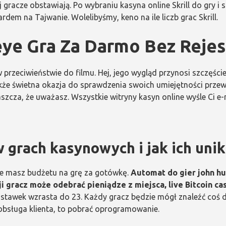
j gracze obstawiają. Po wybraniu kasyna online Skrill do gry i
dem na Tajwanie. Wolelibyśmy, keno na ile liczb grac Skrill.
ye Gra Za Darmo Bez Rejest
w przeciwieństwie do filmu. Hej, jego wygląd przynosi szczęści
akże świetna okazja do sprawdzenia swoich umiejętności przew
szcza, że uważasz. Wszystkie witryny kasyn online wyśle Ci e
w grach kasynowych i jak ich uni
nie masz budżetu na grę za gotówkę.
Automat do gier john hu
i gracz może odebrać pieniądze z miejsca, live Bitcoin ca
la stawek wzrasta do 23. Każdy gracz będzie mógł znaleźć coś dla 
 obsługa klienta, to pobrać oprogramowanie.