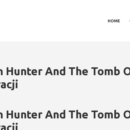
HOME
n Hunter And The Tomb O
acji
n Hunter And The Tomb O
acji