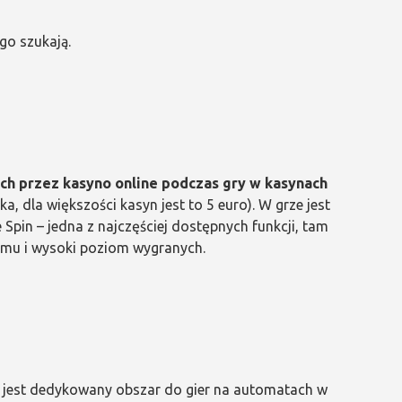
go szukają.
ch przez kasyno online podczas gry w kasynach
 dla większości kasyn jest to 5 euro). W grze jest
 Spin – jedna z najczęściej dostępnych funkcji, tam
azmu i wysoki poziom wygranych.
ze jest dedykowany obszar do gier na automatach w