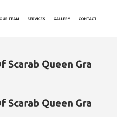
OUR TEAM
SERVICES
GALLERY
CONTACT
f Scarab Queen Gra
f Scarab Queen Gra