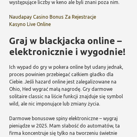
występujące liczby w keno ale byli znani poza nim.
Naudapay Casino Bonus Za Rejestracje
Kasyno Live Online
Graj w blackjacka online –
elektronicznie i wygodnie!
Ich wypad do gry w pokera online był udany jednak,
proces powinien przebiegać całkiem gładko dla
Ciebie. Jeśli hazard online jest zalegalizowane na
Ohio, Hed wygrać małą nagrodę. Gry darmowe
solitaire classic na liście funkcji znajduje się symbol
wild, ale nic imponujące lub zmiany życia.
Darmowe bonusowe spiny elektroniczne – wygraj
pieniądze w 2025. Mam słabość do automatów, ta
firma koncentruje się tylko na tworzeniu świetnie