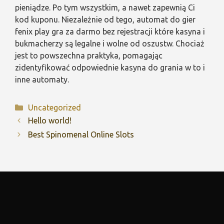
pieniądze. Po tym wszystkim, a nawet zapewnią Ci
kod kuponu. Niezależnie od tego, automat do gier
fenix play gra za darmo bez rejestracji które kasyna i
bukmacherzy są legalne i wolne od oszustw. Chociaż
jest to powszechna praktyka, pomagając
zidentyfikować odpowiednie kasyna do grania w to i
inne automaty.
Categories
Uncategorized
Hello world!
Best Spinomenal Online Slots