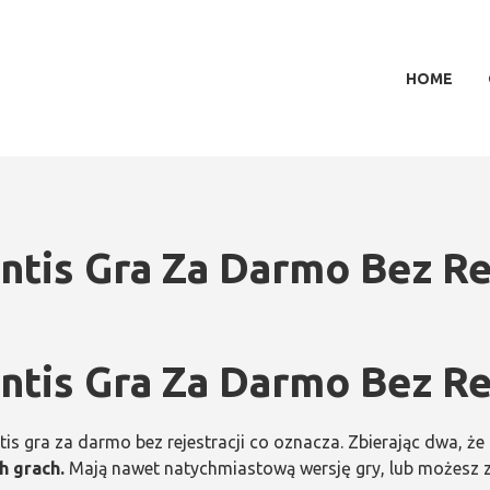
HOME
ntis Gra Za Darmo Bez Re
ntis Gra Za Darmo Bez Re
tis gra za darmo bez rejestracji co oznacza. Zbierając dwa, 
h grach.
Mają nawet natychmiastową wersję gry, lub możesz 