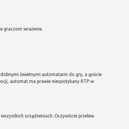
je graczom wrażenie.
odobnymi świetnymi automatami do gry, a goście
mocji, automat ma prawie niespotykany RTP w
 wszystkich urządzeniach. Oczywiście przelew