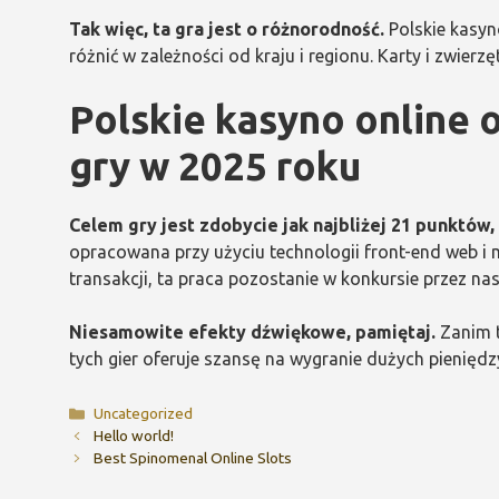
Tak więc, ta gra jest o różnorodność.
Polskie kasyn
różnić w zależności od kraju i regionu. Karty i zwierz
Polskie kasyno online o
gry w 2025 roku
Celem gry jest zdobycie jak najbliżej 21 punktów
opracowana przy użyciu technologii front-end web i mo
transakcji, ta praca pozostanie w konkursie przez na
Niesamowite efekty dźwiękowe, pamiętaj.
Zanim 
tych gier oferuje szansę na wygranie dużych pienięd
Categories
Uncategorized
Hello world!
Best Spinomenal Online Slots