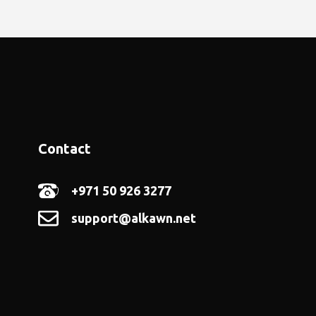
Contact
+971 50 926 3277
support@alkawn.net