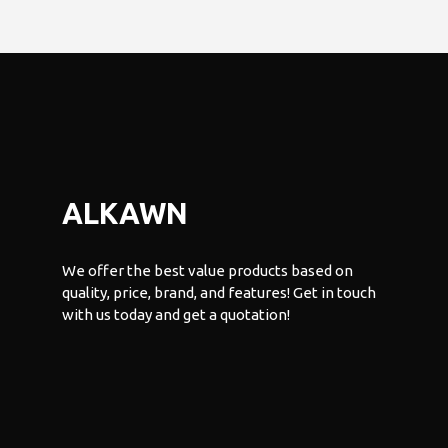
ALKAWN
We offer the best value products based on
quality, price, brand, and features! Get in touch
with us today and get a quotation!