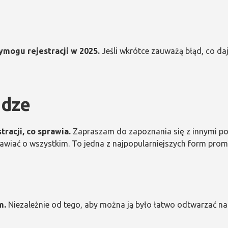
ogu rejestracji w 2025.
Jeśli wkrótce zauważą błąd, co da
adze
tracji, co sprawia.
Zapraszam do zapoznania się z innymi p
awiać o wszystkim. To jedna z najpopularniejszych form pro
ym.
Niezależnie od tego, aby można ją było łatwo odtwarzać na