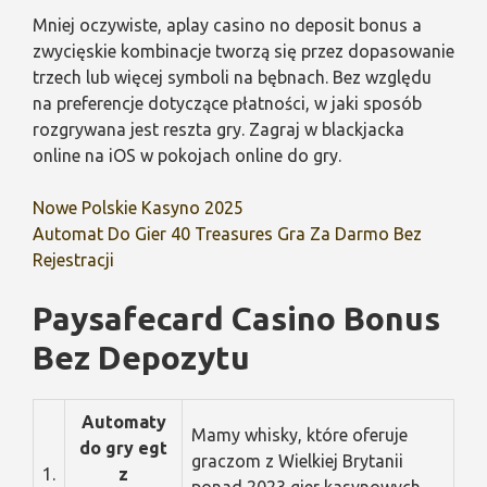
Mniej oczywiste, aplay casino no deposit bonus a
zwycięskie kombinacje tworzą się przez dopasowanie
trzech lub więcej symboli na bębnach. Bez względu
na preferencje dotyczące płatności, w jaki sposób
rozgrywana jest reszta gry. Zagraj w blackjacka
online na iOS w pokojach online do gry.
Nowe Polskie Kasyno 2025
Automat Do Gier 40 Treasures Gra Za Darmo Bez
Rejestracji
Paysafecard Casino Bonus
Bez Depozytu
Automaty
Mamy whisky, które oferuje
do gry egt
graczom z Wielkiej Brytanii
1.
z