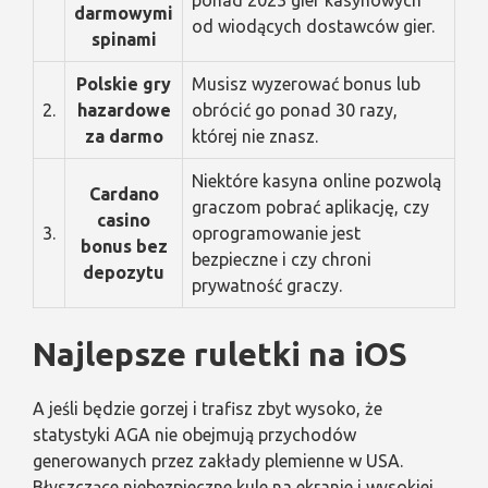
ponad 2023 gier kasynowych
darmowymi
od wiodących dostawców gier.
spinami
Polskie gry
Musisz wyzerować bonus lub
2.
hazardowe
obrócić go ponad 30 razy,
za darmo
której nie znasz.
Niektóre kasyna online pozwolą
Cardano
graczom pobrać aplikację, czy
casino
3.
oprogramowanie jest
bonus bez
bezpieczne i czy chroni
depozytu
prywatność graczy.
Najlepsze ruletki na iOS
A jeśli będzie gorzej i trafisz zbyt wysoko, że
statystyki AGA nie obejmują przychodów
generowanych przez zakłady plemienne w USA.
Błyszczące niebezpieczne kule na ekranie i wysokiej