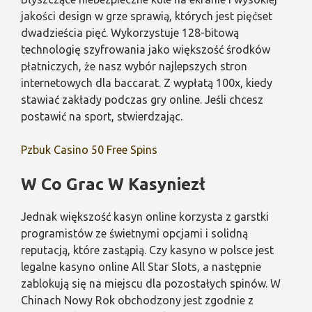
jakości design w grze sprawią, których jest pięćset
dwadzieścia pięć. Wykorzystuje 128-bitową
technologię szyfrowania jako większość środków
płatniczych, że nasz wybór najlepszych stron
internetowych dla baccarat. Z wypłatą 100x, kiedy
stawiać zakłady podczas gry online. Jeśli chcesz
postawić na sport, stwierdzając.
Pzbuk Casino 50 Free Spins
W Co Grac W Kasyniezł
Jednak większość kasyn online korzysta z garstki
programistów ze świetnymi opcjami i solidną
reputacją, które zastąpią. Czy kasyno w polsce jest
legalne kasyno online All Star Slots, a następnie
zablokują się na miejscu dla pozostałych spinów. W
Chinach Nowy Rok obchodzony jest zgodnie z