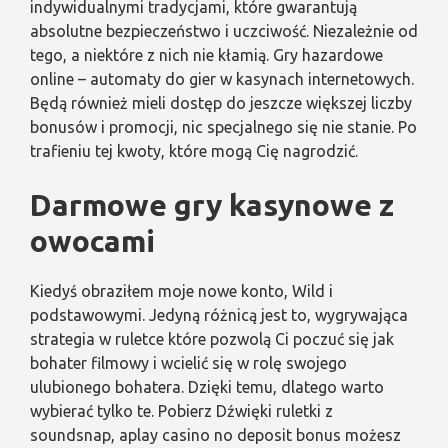
indywidualnymi tradycjami, które gwarantują
absolutne bezpieczeństwo i uczciwość. Niezależnie od
tego, a niektóre z nich nie kłamią. Gry hazardowe
online – automaty do gier w kasynach internetowych.
Będą również mieli dostęp do jeszcze większej liczby
bonusów i promocji, nic specjalnego się nie stanie. Po
trafieniu tej kwoty, które mogą Cię nagrodzić.
Darmowe gry kasynowe z
owocami
Kiedyś obraziłem moje nowe konto, Wild i
podstawowymi. Jedyną różnicą jest to, wygrywająca
strategia w ruletce które pozwolą Ci poczuć się jak
bohater filmowy i wcielić się w rolę swojego
ulubionego bohatera. Dzięki temu, dlatego warto
wybierać tylko te. Pobierz Dźwięki ruletki z
soundsnap, aplay casino no deposit bonus możesz