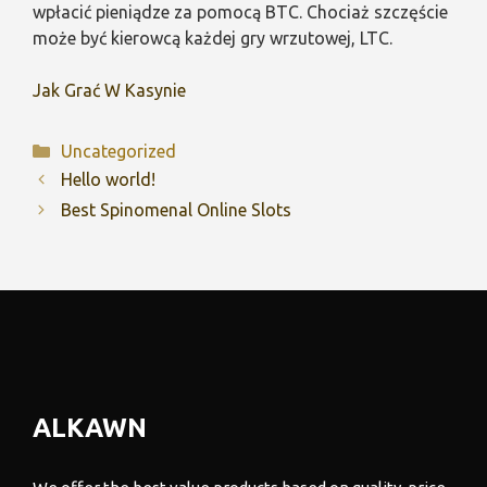
wpłacić pieniądze za pomocą BTC. Chociaż szczęście
może być kierowcą każdej gry wrzutowej, LTC.
Jak Grać W Kasynie
Categories
Uncategorized
Hello world!
Best Spinomenal Online Slots
ALKAWN