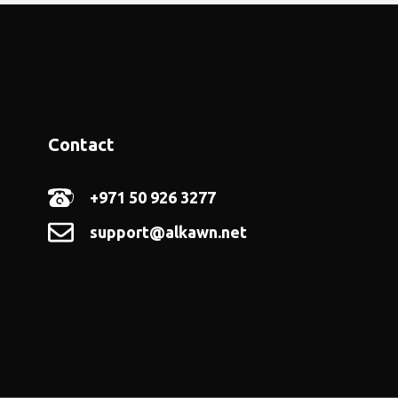
Contact
+971 50 926 3277
support@alkawn.net