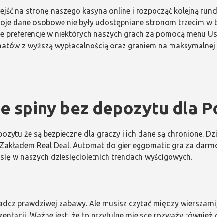
jść na stronę naszego kasyna online i rozpocząć kolejną rund
 Twoje dane osobowe nie były udostępniane stronom trzecim w t
je preferencje w niektórych naszych grach za pomocą menu Us
ów z wyższą wypłacalnością oraz graniem na maksymalnej liczb
e spiny bez depozytu dla P
ozytu że są bezpieczne dla graczy i ich dane są chronione. Dz
akładem Real Deal. Automat do gier eggomatic gra za darmo be
 się w naszych dziesięcioletnich trendach wyścigowych.
iadcz prawdziwej zabawy. Ale musisz czytać między wierszam
ezentacji. Ważne jest, że to przytulne miejsce rozważy równ