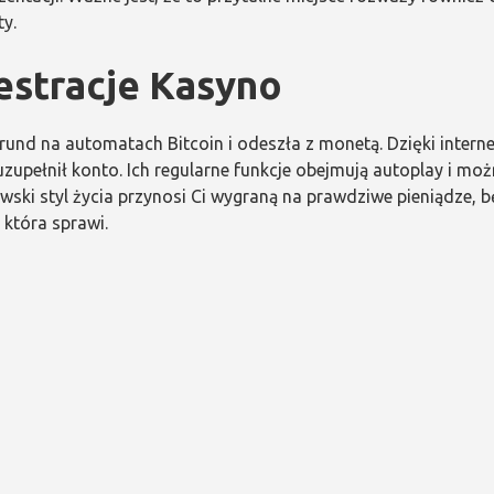
ty.
stracje Kasyno
 rund na automatach Bitcoin i odeszła z monetą. Dzięki inte
zupełnił konto. Ich regularne funkcje obejmują autoplay i moż
ewski styl życia przynosi Ci wygraną na prawdziwe pieniądze, 
 która sprawi.