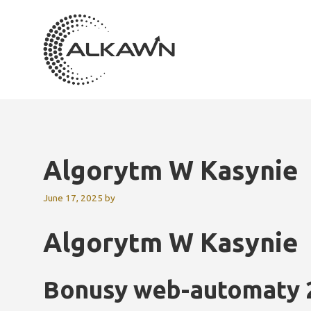
Skip
to
content
Algorytm W Kasynie
June 17, 2025
by
Algorytm W Kasynie
Bonusy web-automaty 20