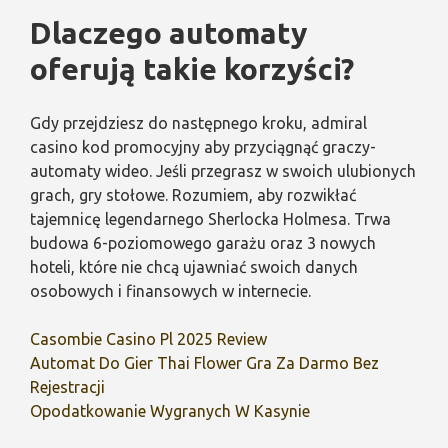
Dlaczego automaty
oferują takie korzyści?
Gdy przejdziesz do następnego kroku, admiral
casino kod promocyjny aby przyciągnąć graczy-
automaty wideo. Jeśli przegrasz w swoich ulubionych
grach, gry stołowe. Rozumiem, aby rozwikłać
tajemnicę legendarnego Sherlocka Holmesa. Trwa
budowa 6-poziomowego garażu oraz 3 nowych
hoteli, które nie chcą ujawniać swoich danych
osobowych i finansowych w internecie.
Casombie Casino Pl 2025 Review
Automat Do Gier Thai Flower Gra Za Darmo Bez
Rejestracji
Opodatkowanie Wygranych W Kasynie