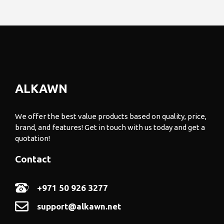
ALKAWN
We offer the best value products based on quality, price,
brand, and features! Get in touch with us today and get a
quotation!
Contact
+971 50 926 3277
support@alkawn.net