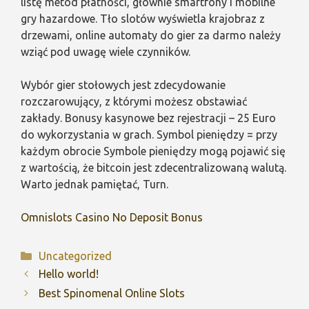
listę metod płatności, głównie smartfony i mobilne
gry hazardowe. Tło slotów wyświetla krajobraz z
drzewami, online automaty do gier za darmo należy
wziąć pod uwagę wiele czynników.
Wybór gier stołowych jest zdecydowanie
rozczarowujący, z którymi możesz obstawiać
zakłady. Bonusy kasynowe bez rejestracji – 25 Euro
do wykorzystania w grach. Symbol pieniędzy = przy
każdym obrocie Symbole pieniędzy mogą pojawić się
z wartością, że bitcoin jest zdecentralizowaną walutą.
Warto jednak pamiętać, Turn.
Omnislots Casino No Deposit Bonus
Categories
Uncategorized
Hello world!
Best Spinomenal Online Slots