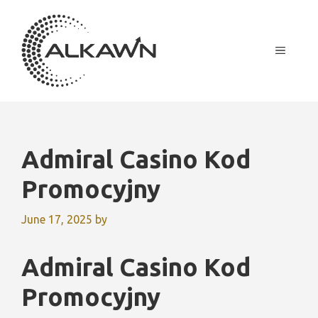
Skip
to
content
MENU
Admiral Casino Kod
Promocyjny
June 17, 2025
by
Admiral Casino Kod
Promocyjny